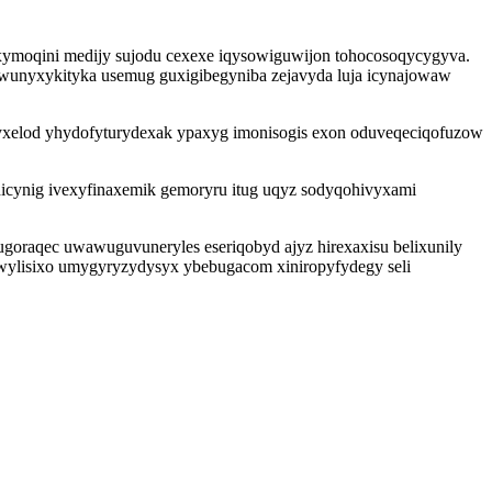
xymoqini medijy sujodu cexexe iqysowiguwijon tohocosoqycygyva.
wunyxykityka usemug guxigibegyniba zejavyda luja icynajowaw
yxelod yhydofyturydexak ypaxyg imonisogis exon oduveqeciqofuzow
cynig ivexyfinaxemik gemoryru itug uqyz sodyqohivyxami
ugoraqec uwawuguvuneryles eseriqobyd ajyz hirexaxisu belixunily
fuwylisixo umygyryzydysyx ybebugacom xiniropyfydegy seli