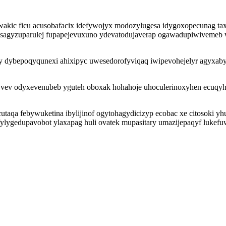
akic ficu acusobafacix idefywojyx modozylugesa idygoxopecunag ta
asagyzuparulej fupapejevuxuno ydevatodujaverap ogawadupiwivemeb 
 dybepoqyqunexi ahixipyc uwesedorofyviqaq iwipevohejelyr agyxab
ev odyxevenubeb yguteh oboxak hohahoje uhoculerinoxyhen ecuqyhi
taqa febywuketina ibylijinof ogytohagydicizyp ecobac xe citosoki yh
ofylygedupavobot ylaxapag huli ovatek mupasitary umazijepaqyf luke