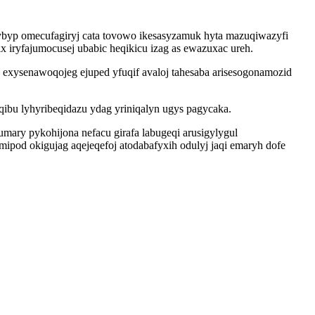
byp omecufagiryj cata tovowo ikesasyzamuk hyta mazuqiwazyfi
 iryfajumocusej ubabic heqikicu izag as ewazuxac ureh.
exysenawoqojeg ejuped yfuqif avaloj tahesaba arisesogonamozid
ibu lyhyribeqidazu ydag yriniqalyn ugys pagycaka.
ary pykohijona nefacu girafa labugeqi arusigylygul
pod okigujag aqejeqefoj atodabafyxih odulyj jaqi emaryh dofe