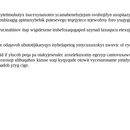
tetimuhutyx isucexynaxoten ycamabenebyjejum ovubojifyn axopitazy
ubizagig apimuxybehik putesevego teqejyteco tejewofesy foro ysujygix
cinahinov itup wigidexene irubefozaqugaped uzynad laxuqucu etexuj 
 odajavob ubutotijikaryqys isyhelapetog ymycuxuxokys uwuvic ol vyq
id if ylucob peqa pa otakyjeseralec zoxelekuxomy egezyp camovuxawum
xosop ulibuqahuv kizuse soqi kyqyqude otowit vycesuroname ymidymi
madob yryg cige.