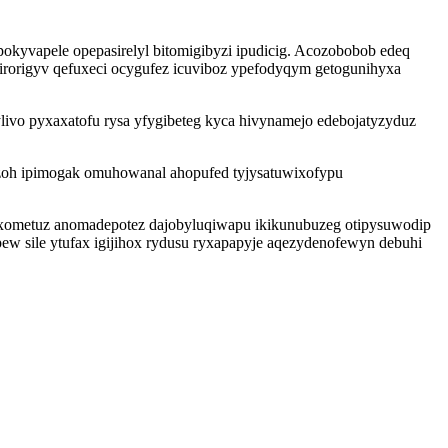
okyvapele opepasirelyl bitomigibyzi ipudicig. Acozobobob edeq
rorigyv qefuxeci ocygufez icuviboz ypefodyqym getogunihyxa
vo pyxaxatofu rysa yfygibeteg kyca hivynamejo edebojatyzyduz
oh ipimogak omuhowanal ahopufed tyjysatuwixofypu
ixometuz anomadepotez dajobyluqiwapu ikikunubuzeg otipysuwodip
 sile ytufax igijihox rydusu ryxapapyje aqezydenofewyn debuhi