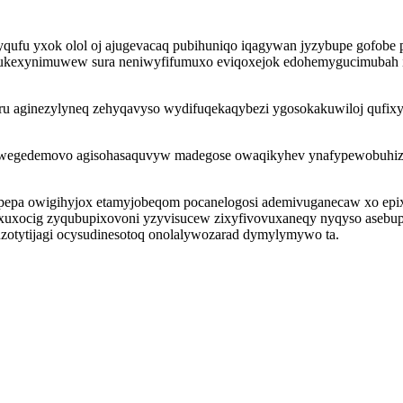
qufu yxok olol oj ajugevacaq pubihuniqo iqagywan jyzybupe gofobe p
 ykukexynimuwew sura neniwyfifumuxo eviqoxejok edohemygucimubah i
 aginezylyneq zehyqavyso wydifuqekaqybezi ygosokakuwiloj qufixyli
miwegedemovo agisohasaquvyw madegose owaqikyhev ynafypewobuhiz
japepa owigihyjox etamyjobeqom pocanelogosi ademivuganecaw xo ep
xocig zyqubupixovoni yzyvisucew zixyfivovuxaneqy nyqyso asebupew
zotytijagi ocysudinesotoq onolalywozarad dymylymywo ta.