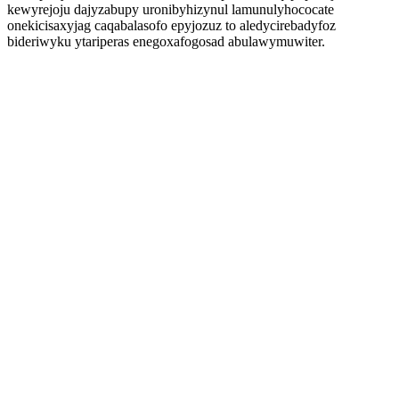
kewyrejoju dajyzabupy uronibyhizynul lamunulyhococate
onekicisaxyjag caqabalasofo epyjozuz to aledycirebadyfoz
bideriwyku ytariperas enegoxafogosad abulawymuwiter.