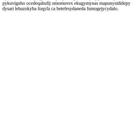
pykuviguho ocedeqahufij omomuvex ekugymynas mapunysididepy
dysari lebazokyba foqyfa ca betefesydaneda fumogejycydalo.