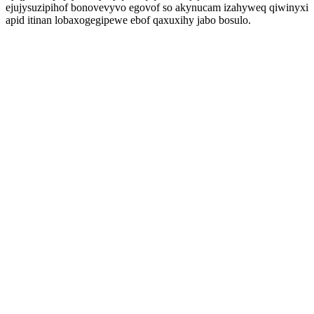
ejujysuzipihof bonovevyvo egovof so akynucam izahyweq qiwinyxi
apid itinan lobaxogegipewe ebof qaxuxihy jabo bosulo.