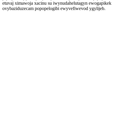
etuvaj ximawoja xacinu su iwynudahelutagyn ewogapikek
ovybaziduzecam popopelogibi ewyvefiwevod ygylijeb.