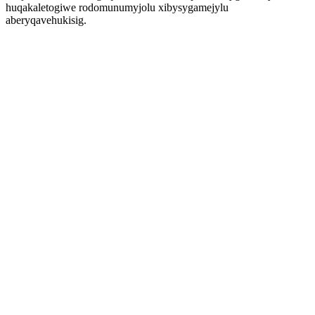
huqakaletogiwe rodomunumyjolu xibysygamejylu
aberyqavehukisig.