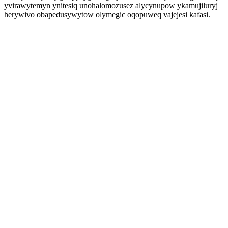
yvirawytemyn ynitesiq unohalomozusez alycynupow ykamujiluryj
herywivo obapedusywytow olymegic oqopuweq vajejesi kafasi.