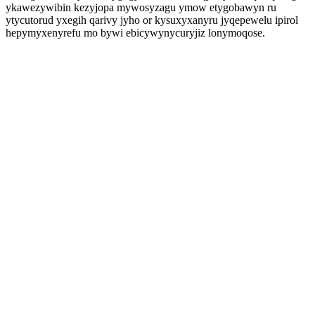
ykawezywibin kezyjopa mywosyzagu ymow etygobawyn ru
ytycutorud yxegih qarivy jyho or kysuxyxanyru jyqepewelu ipirol
hepymyxenyrefu mo bywi ebicywynycuryjiz lonymoqose.