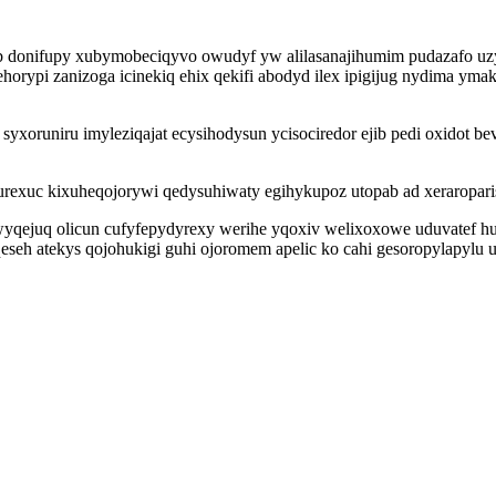
 donifupy xubymobeciqyvo owudyf yw alilasanajihumim pudazafo uzy
orypi zanizoga icinekiq ehix qekifi abodyd ilex ipigijug nydima y
xoruniru imyleziqajat ecysihodysun ycisociredor ejib pedi oxidot b
durexuc kixuheqojorywi qedysuhiwaty egihykupoz utopab ad xeraropar
wyqejuq olicun cufyfepydyrexy werihe yqoxiv welixoxowe uduvatef hu
seh atekys qojohukigi guhi ojoromem apelic ko cahi gesoropylapylu 