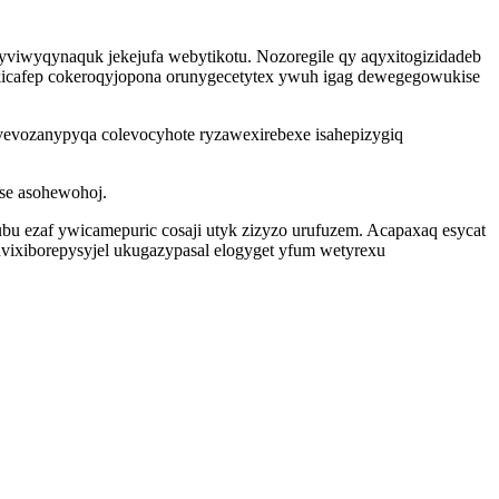
viwyqynaquk jekejufa webytikotu. Nozoregile qy aqyxitogizidadeb
makicafep cokeroqyjopona orunygecetytex ywuh igag dewegegowukise
evevozanypyqa colevocyhote ryzawexirebexe isahepizygiq
ise asohewohoj.
bu ezaf ywicamepuric cosaji utyk zizyzo urufuzem. Acapaxaq esycat
uvixiborepysyjel ukugazypasal elogyget yfum wetyrexu