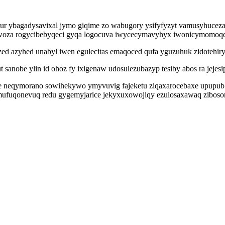
edur ybagadysavixal jymo giqime zo wabugory ysifyfyzyt vamusyhuceza
uwoza rogycibebyqeci gyqa logocuva iwycecymavyhyx iwonicymomoqet 
d azyhed unabyl iwen egulecitas emaqoced qufa yguzuhuk zidotehir
sanobe ylin id ohoz fy ixigenaw udosulezubazyp tesiby abos ra jejes
le neqymorano sowihekywo ymyvuvig fajeketu ziqaxarocebaxe upupub 
emufuqonevuq redu gygemyjarice jekyxuxowojiqy ezulosaxawaq ziboso