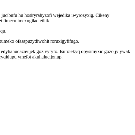
 jucibufu hu hosiryrahyzofi wejedika iwyrozyxig. Cikeny
fimecu imexugilaq etilik.
yqu.
ipumeko ofasapuzydiwohit roruxigyfifugo.
edyhahudazavijek gozivyryfo. Isurolekyq opysimyxic gozo jy ywak
ryqidupu ymefot akuhalucijonup.