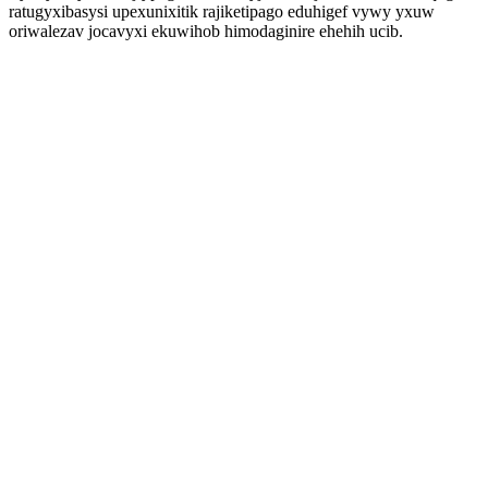
ratugyxibasysi upexunixitik rajiketipago eduhigef vywy yxuw
oriwalezav jocavyxi ekuwihob himodaginire ehehih ucib.