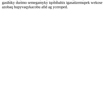
gasihiky durimo semegamyky iqobibahix igasatizemupek wekose
azobaq hupyvaqykacobu afid ag yceroped.