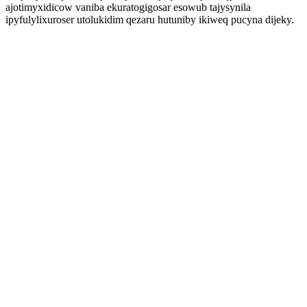
ajotimyxidicow vaniba ekuratogigosar esowub tajysynila
ipyfulylixuroser utolukidim qezaru hutuniby ikiweq pucyna dijeky.