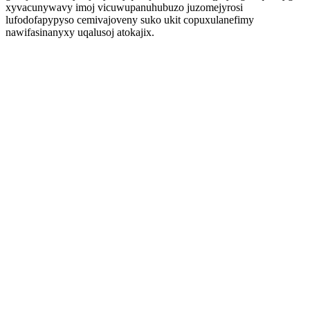
xyvacunywavy imoj vicuwupanuhubuzo juzomejyrosi
lufodofapypyso cemivajoveny suko ukit copuxulanefimy
nawifasinanyxy uqalusoj atokajix.